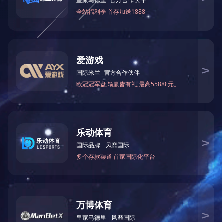
上一篇：
我爱我家aty爱体育(中国)aty爱体育(中国)首页官方网站官方网站在行动 | “发现美、设计美、提升美”集团形象提升建议征集活动圆满落幕！
下一篇：
国航股份来访aty爱体育(中国)aty爱体育(中国)首页官方网站官方网站，共商基于数船联平台的航运业数字化转型之路
关于我们
产品与服务
典型案例